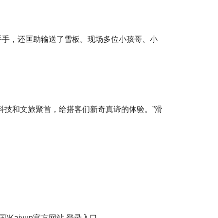
手手，还匡助输送了雪板。现场多位小孩哥、小
科技和文旅聚首，给搭客们新奇真谛的体验。”滑
)Kaiyun官方网站 登录入口