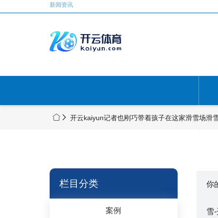
新闻资讯
开云kaiyun记者也刚巧带着孩子在这家滑雪场滑雪-
栏目分类
你
案例
雪-