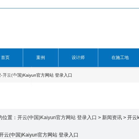
首页
案例
设计师
在施工地
开云(中国)Kaiyun官方网站 登录入口
关于我们
的位置：
开云(中国)Kaiyun官方网站 登录入口
>
新闻资讯
> 开云
开云(中国)Kaiyun官方网站 登录入口