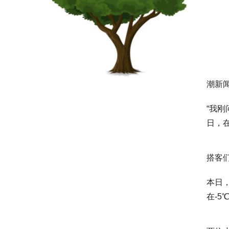
潮新闻
“我
日，
搭客们
本日，
在-