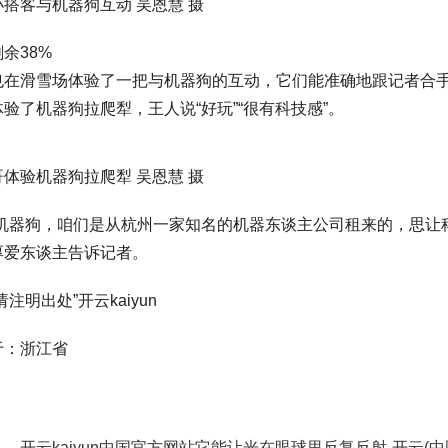
搭客与机器狗互动 吴恩慧 摄
余38%
也在滑雪场体验了一把与机器狗的互动，它们能准确地跟记者合
验了机器狗拉爬犁，王人说“好玩”“很有科技感”。
体验机器狗拉爬犁 吴恩慧 摄
些机器狗，咱们是从杭州一家知名的机器东谈主公司租来的，思让
厚爱东谈主告诉记者。
请注明出处”开云kaiyun
于：浙江省
篇：
开云kaiyun中国官方网站它能让光在眼球里反复反射-开云(中国