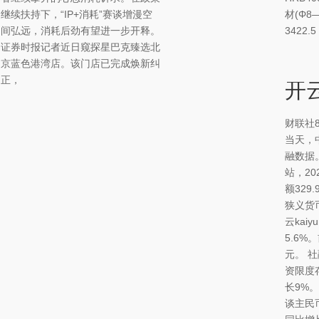
继续扶持下，“IP+消耗”赛谈增漫空
材(Φ8—
间弘远，消耗后劲有望进一步开释。
3422.5 
证券时报记者近日窥探星巴克臻选北
京蓝色港湾店。该门店已完成焕新纠
正，
财联社
当天，
融数据。
站，20
额329
狭义货币
云kai
5.6%
元。 社
资限度存
长9%
谈主民币