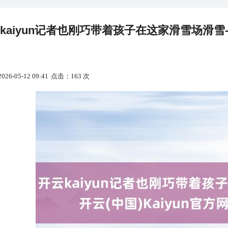
kaiyun记者也刚巧带着孩子在这家滑雪场滑雪-开
26-05-12 09:41
点击：163 次