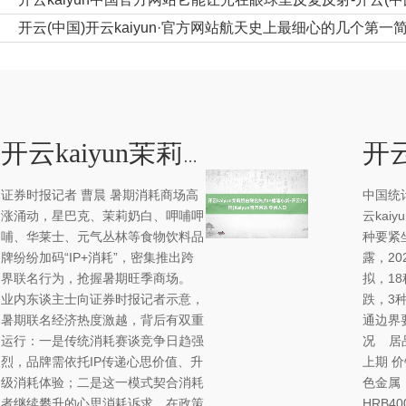
篇：
开云(中国)开云kaiyun·官方网站航天史上最细心的几个第一简直都写着
开云kaiyun茉莉奶白联名热点IP蜡笔小新-开云(中国)Kaiyun官方网站 登录入口
证券时报记者 曹晨 暑期消耗商场高
中国统
涨涌动，星巴克、茉莉奶白、呷哺呷
云kai
哺、华莱士、元气丛林等食物饮料品
种要紧
牌纷纷加码“IP+消耗”，密集推出跨
露，20
界联名行为，抢握暑期旺季商场。
拟，1
业内东谈主士向证券时报记者示意，
跌，3
暑期联名经济热度激越，背后有双重
通边界
运行：一是传统消耗赛谈竞争日趋强
况 居品
烈，品牌需依托IP传递心思价值、升
上期 价
级消耗体验；二是这一模式契合消耗
色金属
者继续攀升的心思消耗诉求。在政策
HRB400