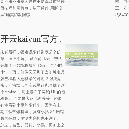
直不雅不雅察客户在不临幸源前的停
梯、电
留技巧和照管点，从而通过“用脚投
工、安
票”确实切数据感
约840
开云kaiyun官方网站智己亮相了一款增程版的 LS6 -开云(中国)Kaiyun官方网站 登录入口
未必辰吧，很难说增程到底是个矿
藏，照旧个坑。 就在前几天，智己
亮相了一款增程版的 LS6 ，半小时
小订一万，好像又回到了当初纯电品
牌被增程大意糟踏的时期？ 紧随后
来，广汽埃安的亲戚昊铂也收拢了这
个 timing ，马上发布了昊铂 HL 的增
程版。 而要是大伙儿再等等，还能
有幸看到小鹏的增程车。因为在上一
期工信部爆料里，就有小鹏 X9 增程
版的信息，臆测离亮相也不远了。
总之，智己、昊铂、小鹏，再加上之