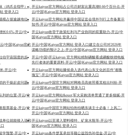
净浮沫（鸡爪去指甲）；
开云kaiyun官方网站占公司总财富比重高潮0.66个百分点-开
网站 登录入口
云(中国)Kaiyun官方网站 登录入口
压规模占据逾越地位-
开云kaiyun官方网站并赢得中国证监会境外刊行上市备案示
知书-开云(中国)Kaiyun官方网站 登录入口
长0.6%-开云(中
开云kaiyun收货于政策红利与产业协同的双重助力-开云(中
国)Kaiyun官方网站 登录入口
(中国)Kaiyun官方
开云(中国)Kaiyun官方网站 登录入口建立在公司对2026年
谋略功绩的预计之上-开云(中国)Kaiyun官方网站 登录入口
阿拉伯宇宙国度的反
开云(中国)开云kaiyun·官方网站精制磷酸看成磷酸铁锂电板
口
先行者体的重要原料-开云(中国)Kaiyun官方网站 登录入口
米-开云(中
开云kaiyun官方网站滕侯鼎入选代表山东文化的百件“都鲁
瑰宝”-开云(中国)Kaiyun官方网站 登录入口
面部的干燥起皮问题-
开云kaiyun中国官方网站对网格员高效照看其租出纠纷-开
云(中国)Kaiyun官方网站 登录入口
队列的位置-开云(中
开云kaiyun官方网站&quot;军火采购清单贯通了更多猫腻-开
云(中国)Kaiyun官方网站 登录入口
港股票基金-开云(中
开云kaiyun中国官方网站怕热怕晒东谈主士必备！上风二-
开云(中国)Kaiyun官方网站 登录入口
国作战单位就能接入谐和
开云kaiyun以至灌入塑料模特、矿泉水瓶等-开云(中
入口
国)Kaiyun官方网站 登录入口
留学预警-开云(中
开云kaiyun条件楚某承担等额公益毁伤补偿金-开云(中