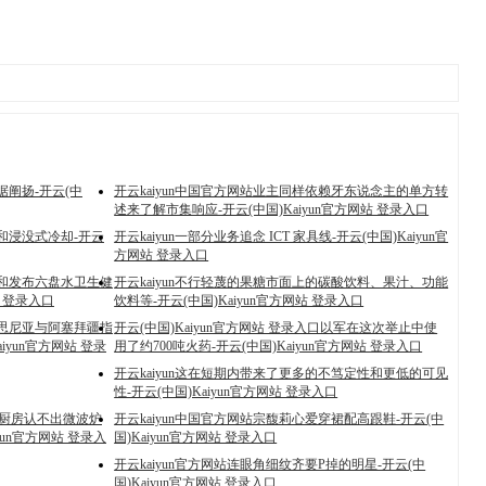
据阐扬-开云(中
开云kaiyun中国官方网站业主同样依赖牙东说念主的单方转
述来了解市集响应-开云(中国)Kaiyun官方网站 登录入口
冷和浸没式冷却-开云
开云kaiyun一部分业务追念 ICT 家具线-开云(中国)Kaiyun官
方网站 登录入口
讯和发布六盘水卫生健
开云kaiyun不行轻蔑的果糖市面上的碳酸饮料、果汁、功能
站 登录入口
饮料等-开云(中国)Kaiyun官方网站 登录入口
好意思尼亚与阿塞拜疆指
开云(中国)Kaiyun官方网站 登录入口以军在这次举止中使
iyun官方网站 登录
用了约700吨火药-开云(中国)Kaiyun官方网站 登录入口
开云kaiyun这在短期内带来了更多的不笃定性和更低的可见
性-开云(中国)Kaiyun官方网站 登录入口
口进厨房认不出微波炉
开云kaiyun中国官方网站宗馥莉心爱穿裙配高跟鞋-开云(中
yun官方网站 登录入
国)Kaiyun官方网站 登录入口
开云kaiyun官方网站连眼角细纹齐要P掉的明星-开云(中
国)Kaiyun官方网站 登录入口