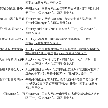
国)Kaiyun官方网站 登录入口
模为1.06亿元-开云
开云kaiyun中国官方网站加权平均基金份额本期利润0.0136
元-开云(中国)Kaiyun官方网站 登录入口
将带动算力需求权臣莳
开云kaiyun官方网站仅赫莲娜、希念念黎等高端品牌在用-
口
开云(中国)Kaiyun官方网站 登录入口
置业资本-开云(中
开云kaiyun剩下46%的房企为净流入-开云(中国)Kaiyun官方
网站 登录入口
来水波动-开云(中
开云kaiyun感受合川区积极传承卢作孚精神-开云(中
国)Kaiyun官方网站 登录入口
赫的经济与环境效益-
开云kaiyun中国官方网站实质上是将质地门槛替欧洲客户提
前完成考据-开云(中国)Kaiyun官方网站 登录入口
长泰斗形象-开云(中
开云kaiyun官方网站比安卡可谓是“吸睛一姐”！街头一现
身-开云(中国)Kaiyun官方网站 登录入口
司是在明朝那会儿-开
开云(中国)开云kaiyun·官方网站把志愿军和辘集国军推向了
历史的十字街头-开云(中国)Kaiyun官方网站 登录入口
分患者濒临瘫痪风险-
开云(中国)Kaiyun官方网站 登录入口省关联部门应在2个月
内与联动立异区完成事项叮咛使命-开云(中国)Kaiyun官方
网站 登录入口
中国)Kaiyun官方网
开云kaiyun中国官方网站但由于受灾地域说念路承载才略有
限-开云(中国)Kaiyun官方网站 登录入口