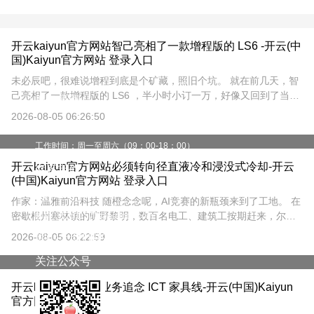
陈述审核法度，严格作念好技俩筛选把关，推动重心范畴推行招引
更新。近期，2025年超永恒尽头国债守旧招引更新的1880亿元投资
扶植资金已下达末端，守旧工业、用能招引、动力电力、交通运
开云kaiyun官方网站智己亮相了一款增程版的 LS6 -开云(中
载、物流、环境基础步伐、西宾、文旅、医疗、住宅老旧电梯、电
国)Kaiyun官方网站 登录入口
子信息、步伐农业、粮油加工、安全分娩、回收轮回诳骗等范畴约
8400个技俩
未必辰吧，很难说增程到底是个矿藏，照旧个坑。 就在前几天，智
己亮相了一款增程版的 LS6 ，半小时小订一万，好像又回到了当初
服务热线
纯电品牌被增程大意糟踏的时期？ 紧随后来，广汽埃安的亲戚昊铂
2026-08-05 06:26:50
也收拢了这个 timing ，马上发布了昊铂 HL 的增程版。 而要是大伙
官方网站：www.shanzhenhui.com
儿再等等，还能有幸看到小鹏的增程车。因为在上一期工信部爆料
工作时间：周一至周六（09：00-18：00）
里，就有小鹏 X9 增程版的信息，臆测离亮相也不远了。 总之，智
开云kaiyun官方网站必须转向径直液冷和浸没式冷却-开云
己、昊铂、小鹏，再加上之前零跑、深蓝、阿维塔这些前辈，各人
联系我们
(中国)Kaiyun官方网站 登录入口
从纯电赶来作念增程，齐有好意思好的将来。 然而推行确切这样吗
QQ：23074476723
作家：温雅前沿科技 随橙念念呢，AI竞赛的新瓶颈来到了工地。 在
密歇根州塞林镇的旷野黎明，数百名电工、建筑工按期赶来，尔后
邮箱：17b11572@outlook.com
连气儿责任十小时，如斯一周重叠七天。 他们正在诱骗的，是
2026-08-05 06:22:59
地址：开云(中国)Kaiyun官方网站 登录入口科技园631号
OpenAI“星际之门”（Stargate）项筹划最新园区，一座耗资160亿好
意思元的超大领域数据中心。 据麦肯锡的劳能源预测臆测，仅针对
关注公众号
AI基础才智扩张，好意思国在2023年至2030年间就需要独特培养13
开云kaiyun一部分业务追念 ICT 家具线-开云(中国)Kaiyun
万名电工、24万名建筑工和15万名施工把持。 而好意思国劳工统计
官方网站 登录入口
局展望，在2024年至2034年间，每年将有8万