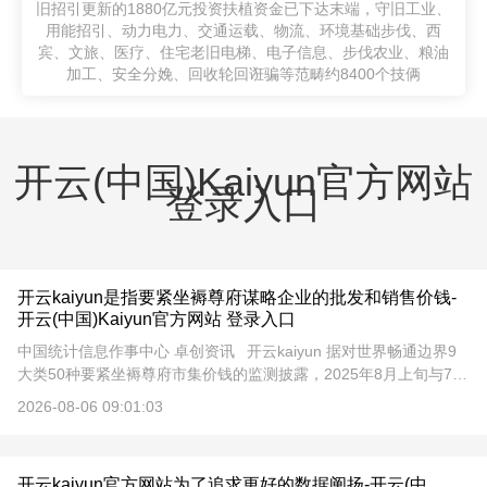
旧招引更新的1880亿元投资扶植资金已下达末端，守旧工业、
用能招引、动力电力、交通运载、物流、环境基础步伐、西
宾、文旅、医疗、住宅老旧电梯、电子信息、步伐农业、粮油
加工、安全分娩、回收轮回诳骗等范畴约8400个技俩
开云(中国)Kaiyun官方网站
登录入口
开云kaiyun是指要紧坐褥尊府谋略企业的批发和销售价钱-
开云(中国)Kaiyun官方网站 登录入口
中国统计信息作事中心 卓创资讯 开云kaiyun 据对世界畅通边界9
大类50种要紧坐褥尊府市集价钱的监测披露，2025年8月上旬与7月
下旬比拟，18种居品价钱高潮，29种下跌，3种捏平。 2025年8
2026-08-06 09:01:03
月上旬畅通边界要紧坐褥尊府市集价钱变动情况 居品称号 单元 本
期价钱(元) 比上期 价钱涨跌(元) 涨跌幅(%) 一、玄色金属 螺
纹钢(Φ20mm，HRB400E) 吨 3267.4 -36.7 -1.1 线材(Φ8—
开云kaiyun官方网站为了追求更好的数据阐扬-开云(中