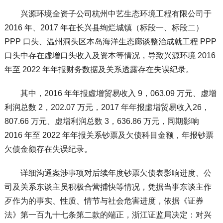
兴源环境全资子公司杭州中艺生态环境工程有限公司于
2016 年、2017 年在长兴县绚烂城镇（标段一、标段二）
PPP 口头、温州洞头区本岛海洋生态廊谈整治成就工程 PPP
口头中存在虚增口头收入及资本等情况，导致兴源环境 2016
年至 2022 年年报财务数据及关系透露存在失误纪录。
其中，2016 年年报虛增贸易收入 9，063.09 万元、虚增
利润总数 2，202.07 万元，2017 年年报虛增贸易收入26，
807.66 万元、虚增利润总数 3，636.86 万元，同期影响
2016 年至 2022 年年报关系钞票及欠债科目金额，年报钞票
欠债金额存在失误纪录。
详细沟通案涉事项对后续年度钞票欠债表影响进度、公
司及关系东谈主员积极合营捕快等情况，凭据当事东谈主作
歹作为的事实、性质、情节与社会危害进度，依据《证券
法》第一百九十七条第二款的端正，浙江证监局决定：对兴