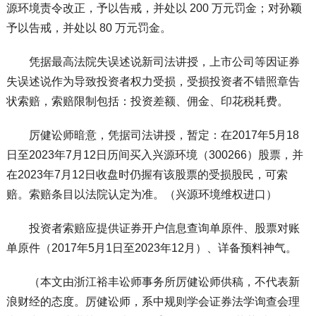
源环境责令改正，予以告戒，并处以 200 万元罚金；对孙颖
予以告戒，并处以 80 万元罚金。
凭据最高法院失误述说新司法讲授，上市公司等因证券
失误述说作为导致投资者权力受损，受损投资者不错照章告
状索赔，索赔限制包括：投资差额、佣金、印花税耗费。
厉健讼师暗意，凭据司法讲授，暂定：在2017年5月18
日至2023年7月12日历间买入兴源环境（300266）股票，并
在2023年7月12日收盘时仍握有该股票的受损股民，可索
赔。索赔条目以法院认定为准。（兴源环境维权进口）
投资者索赔应提供证券开户信息查询单原件、股票对账
单原件（2017年5月1日至2023年12月）、详备预料神气。
（本文由浙江裕丰讼师事务所厉健讼师供稿，不代表新
浪财经的态度。厉健讼师，系中规则学会证券法学询查会理