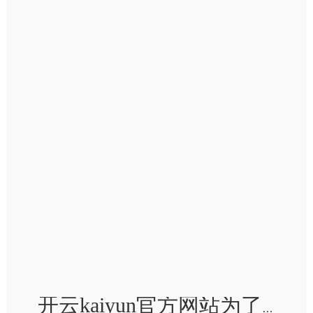
开云kaiyun官方网站为了追求更好的数据阐扬-开云(中国)Kaiyun官方网站 登录入口