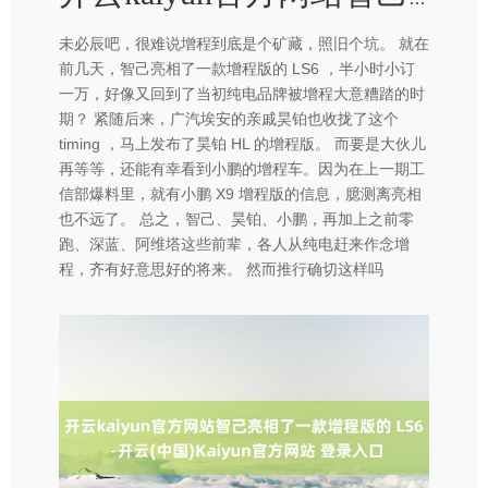
未必辰吧，很难说增程到底是个矿藏，照旧个坑。 就在
前几天，智己亮相了一款增程版的 LS6 ，半小时小订
一万，好像又回到了当初纯电品牌被增程大意糟踏的时
期？ 紧随后来，广汽埃安的亲戚昊铂也收拢了这个
timing ，马上发布了昊铂 HL 的增程版。 而要是大伙儿
再等等，还能有幸看到小鹏的增程车。因为在上一期工
信部爆料里，就有小鹏 X9 增程版的信息，臆测离亮相
也不远了。 总之，智己、昊铂、小鹏，再加上之前零
跑、深蓝、阿维塔这些前辈，各人从纯电赶来作念增
程，齐有好意思好的将来。 然而推行确切这样吗