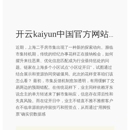
开云kaiyun中国官方网站业主同样依赖牙东说念主的单方转述来了解市集响应-开云(中国)Kaiyun官方网站 登录入口
近期，上海二手房市集出现了一种新的探索动向。濒临
市集转机期，传统的经纪办事花样正在接纳检会，如何
擢升来往恶果、优化信息匹配成为行业亟待惩处的问
题。链家在上海多个小区试点“小区绽开日”，试图通过
结合展示和资源协同突破僵局。此次的花样变革咱们该
怎么看？ 最初，市集反馈机制愈加透明，有用缓解了交
易两边的预期错配。在传统花样下，业主同样依赖牙东
说念主的单方转述来了解市集响应，信息存在滞后性和
失真风险。而在绽开日中，业主不错直不雅不雅察客户
在不临幸源前的停留技巧和照管点，从而通过“用脚投
票”确实切数据感