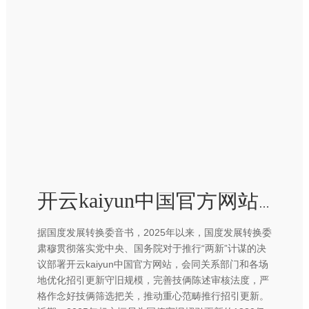
开云kaiyun中国官方网站推动重心范畴推行招引更新-开云(中国)Kaiyun官方网站 登录入口
据国度发展转换委音书，2025年以来，国度发展转换委
肃穆贯彻落实党中央、国务院对于推行“两新”计谋的决
议部署开云kaiyun中国官方网站，会同关系部门和各场
地优化招引更新守旧规模，完善技俩陈述审核法度，严
格作念好技俩筛选把关，推动重心范畴推行招引更新。