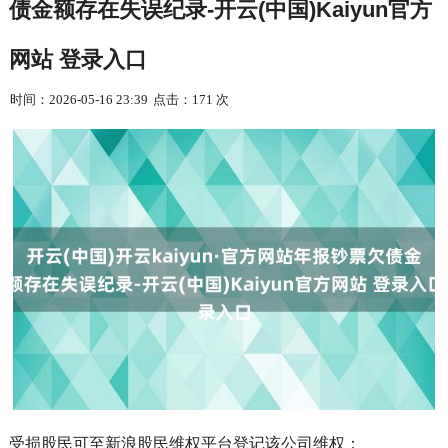
债金额存在失误纪录-开云(中国)Kaiyun官方
网站 登录入口
时间：2026-05-16 23:39
点击：171 次
受损股民可至新浪股民维权平台登记该公司维权：