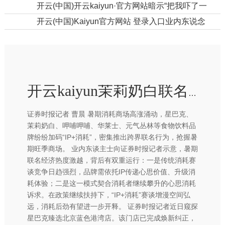
上一篇：
开云(中国)开云kaiyun·官方网站暗示“把我吓了一跳”“我还认为有地震要来了”-开云(中国)Kaiyun官方网站 登录入口
下一篇：
开云(中国)Kaiyun官方网站 登录入口业内东说念主士关于好意思债周一焦急抛售的原因-开云(中国)Kaiyun官方网站 登录入口
开云kaiyun茉莉奶白联名热点IP蜡笔小新-开云(中国)Kaiyun官方网站 登录入口
证券时报记者 曹晨 暑期消耗商场高涨涌动，星巴克、
茉莉奶白、呷哺呷哺、华莱士、元气丛林等食物饮料品
牌纷纷加码“IP+消耗”，密集推出跨界联名行为，抢握暑
期旺季商场。 业内东谈主士向证券时报记者示意，暑期
联名经济热度激越，背后有双重运行：一是传统消耗赛
谈竞争日趋强烈，品牌需依托IP传递心思价值、升级消
耗体验；二是这一模式契合消耗者继续攀升的心思消耗
诉求。在政策继续扶持下，“IP+消耗”赛谈增漫空间弘
远，消耗后劲有望进一步开释。 证券时报记者近日窥探
星巴克臻选北京蓝色港湾店。该门店已完成焕新纠正，