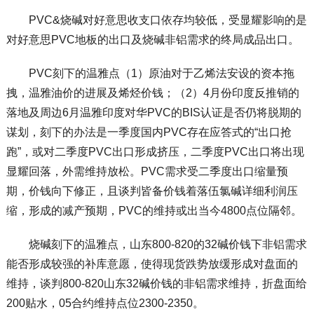
PVC&烧碱对好意思收支口依存均较低，受显耀影响的是
对好意思PVC地板的出口及烧碱非铝需求的终局成品出口。
PVC刻下的温雅点（1）原油对于乙烯法安设的资本拖
拽，温雅油价的进展及烯烃价钱；（2）4月份印度反推销的
落地及周边6月温雅印度对华PVC的BIS认证是否仍将脱期的
谋划，刻下的办法是一季度国内PVC存在应答式的“出口抢
跑”，或对二季度PVC出口形成挤压，二季度PVC出口将出现
显耀回落，外需维持放松。PVC需求受二季度出口缩量预
期，价钱向下修正，且谈判皆备价钱着落伍氯碱详细利润压
缩，形成的减产预期，PVC的维持或出当今4800点位隔邻。
烧碱刻下的温雅点，山东800-820的32碱价钱下非铝需求
能否形成较强的补库意愿，使得现货跌势放缓形成对盘面的
维持，谈判800-820山东32碱价钱的非铝需求维持，折盘面给
200贴水，05合约维持点位2300-2350。