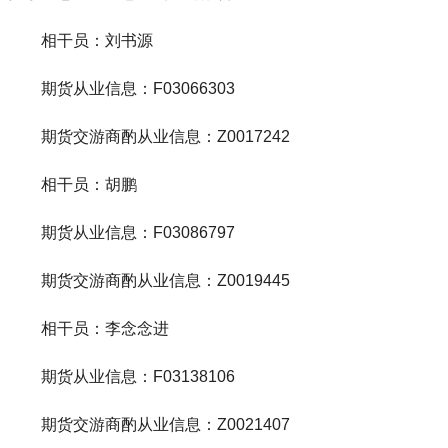
相干员：刘书源
期货从业信息：F03066303
期货交游商酌从业信息：Z0017242
相干员：胡鹏
期货从业信息：F03086797
期货交游商酌从业信息：Z0019445
相干员：李念念进
期货从业信息：F03138106
期货交游商酌从业信息：Z0021407