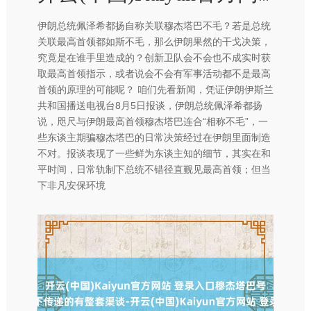
伊朗总统佩泽希都扬自称关联穆杰塔巴不毛？若是总统
关联最高首领都如斯不毛，那么伊朗果然的干戈决策，
究竟是在谁手里造成的？创新卫队会不会也不成实时获
取最高首领指示，或者说会不会有军事活动都不是最高
首领的原理的可能呢？ 咱们先看新闻，凭证伊朗伊斯兰
共和国播送电视台8月5日报谈，伊朗总统佩泽希都扬
说，咫尺与伊朗最高首领穆杰塔巴连合“相称不毛”，一
些东谈主期骗穆杰塔巴的日常决策经过在伊朗里面制造
不对。报谈表现了一些鲜为东谈主知的细节，其实在和
平时间，日常轨制下总统不错径直觐见最高首领；但当
下非凡安保环境