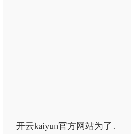
开云kaiyun官方网站为了追求更好的数据阐扬-开云(中国)Kaiyun官方网站 登录入口