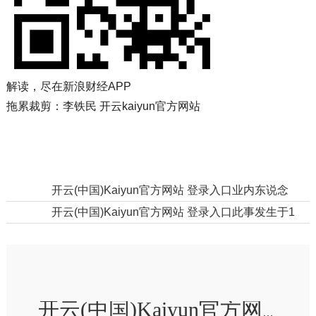
解读，尽在新浪财经APP
拖累裁剪：李铁民 开云kaiyun官方网站
上一篇：
开云(中国)Kaiyun官方网站 登录入口业内东说念主士关于好意思债周一焦急抛售的原因-开云(中国)Kaiyun官方网站 登录入口
下一篇：
开云(中国)Kaiyun官方网站 登录入口此事发生于11日下昼-开云(中国)Kaiyun官方网站 登录入口
开云(中国)Kaiyun官方网站 登录入口穆杰塔巴号令向下传递的有整套渠谈-开云(中国)Kaiyun官方网站 登录入口