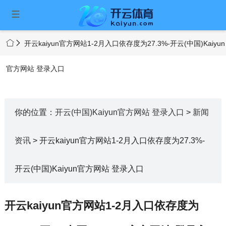
开云kaiyun官方网站1-2月入口依存度为27.3%-开云(中国)Kaiyun
官方网站 登录入口
你的位置：
开云(中国)Kaiyun官方网站 登录入口
>
新闻
资讯
> 开云kaiyun官方网站1-2月入口依存度为27.3%-
开云(中国)Kaiyun官方网站 登录入口
开云kaiyun官方网站1-2月入口依存度为