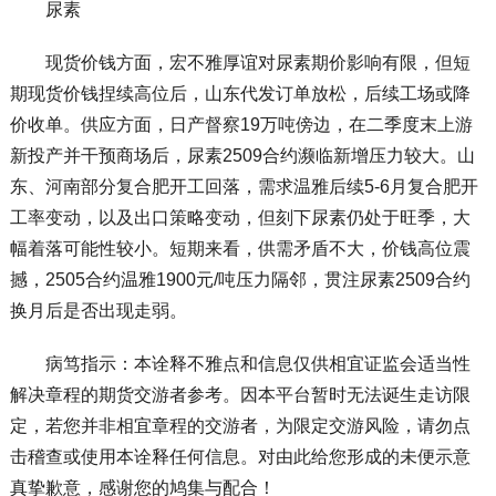
尿素
现货价钱方面，宏不雅厚谊对尿素期价影响有限，但短
期现货价钱捏续高位后，山东代发订单放松，后续工场或降
价收单。供应方面，日产督察19万吨傍边，在二季度末上游
新投产并干预商场后，尿素2509合约濒临新增压力较大。山
东、河南部分复合肥开工回落，需求温雅后续5-6月复合肥开
工率变动，以及出口策略变动，但刻下尿素仍处于旺季，大
幅着落可能性较小。短期来看，供需矛盾不大，价钱高位震
撼，2505合约温雅1900元/吨压力隔邻，贯注尿素2509合约
换月后是否出现走弱。
病笃指示：本诠释不雅点和信息仅供相宜证监会适当性
解决章程的期货交游者参考。因本平台暂时无法诞生走访限
定，若您并非相宜章程的交游者，为限定交游风险，请勿点
击稽查或使用本诠释任何信息。对由此给您形成的未便示意
真挚歉意，感谢您的鸠集与配合！