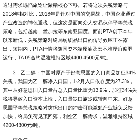
通过需求塌陷旅途让聚酯核心下移。若将这次关税策略与
2018年相对比，2018年是针对中国的交易战，中国企业通过
产业改造的神色避税，但这次是面向众人交易伙伴平等关税
策略，包括越南、孟加拉等东南亚国度。面前PTA创下本年
以来新低，关税策略对终局纺织品出口的传导效应正在露
出，短期内，PTA行情将随同资本端原油及宏不雅厚谊偏弱
运行，TA 05合约温雅维持区域4400-4500元/吨。
3．乙二醇：中国对原产于好意思国的入口商品加征34%
关税，我国为乙二醇净入口国，1-2月入口依存度为27.3%，
其中从好意思国入口量占总入口量比重为13.9%，加征34%关
税将导致入口资本上涨，入口量缺口旅途或转向中东。好意
思国平等关税策略对纺织出口的冲击可能激勉产业链负反馈
加快，终局负荷见顶回落，利空乙二醇需求，温雅维持区域
4200-4300元/吨。