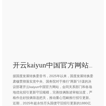
开云kaiyun中国官方网站推动重心范畴推行招引更新-开云(中国)Kaiyun官方网站 登录入口
据国度发展转换委音书，2025年以来，国度发展转换委
肃穆贯彻落实党中央、国务院对于推行“两新”计谋的决
议部署开云kaiyun中国官方网站，会同关系部门和各场
地优化招引更新守旧规模，完善技俩陈述审核法度，严
格作念好技俩筛选把关，推动重心范畴推行招引更新。
近期，2025年超永恒尽头国债守旧招引更新的1880亿