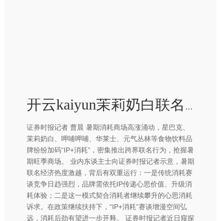
开云kaiyun茉莉奶白联名热点IP蜡笔小新-开云(中国)Kaiyun官方网站 登录入口
证券时报记者 曹晨 暑期消耗商场高涨涌动，星巴克、
茉莉奶白、呷哺呷哺、华莱士、元气丛林等食物饮料品
牌纷纷加码“IP+消耗”，密集推出跨界联名行为，抢握暑
期旺季商场。 业内东谈主士向证券时报记者示意，暑期
联名经济热度激越，背后有双重运行：一是传统消耗赛
谈竞争日趋强烈，品牌需依托IP传递心思价值、升级消
耗体验；二是这一模式契合消耗者继续攀升的心思消耗
诉求。在政策继续扶持下，“IP+消耗”赛谈增漫空间弘
远，消耗后劲有望进一步开释。 证券时报记者近日窥探