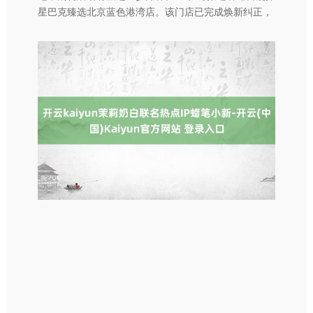
星巴克臻选北京蓝色港湾店。该门店已完成焕新纠正，