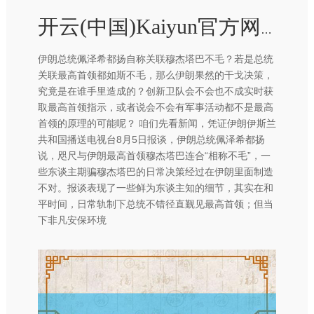
开云(中国)Kaiyun官方网站 登录入口穆杰塔巴号令向下传递的有整套渠谈-开云(中国)Kaiyun官方网站 登录入口
伊朗总统佩泽希都扬自称关联穆杰塔巴不毛？若是总统
关联最高首领都如斯不毛，那么伊朗果然的干戈决策，
究竟是在谁手里造成的？创新卫队会不会也不成实时获
取最高首领指示，或者说会不会有军事活动都不是最高
首领的原理的可能呢？ 咱们先看新闻，凭证伊朗伊斯兰
共和国播送电视台8月5日报谈，伊朗总统佩泽希都扬
说，咫尺与伊朗最高首领穆杰塔巴连合“相称不毛”，一
些东谈主期骗穆杰塔巴的日常决策经过在伊朗里面制造
不对。报谈表现了一些鲜为东谈主知的细节，其实在和
平时间，日常轨制下总统不错径直觐见最高首领；但当
下非凡安保环境