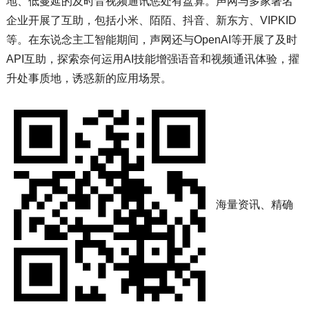
地、低蔓延的及时音视频通讯惩处有盘算‌。声网与多家著名
企业开展了互助，包括小米、陌陌、抖音、新东方、VIPKID
等‌。在东说念主工智能期间，声网还与OpenAI等开展了及时
API互助，探索奈何运用AI技能增强语音和视频通讯体验，擢
升处事质地，诱惑新的应用场景‌。
海量资讯、精确