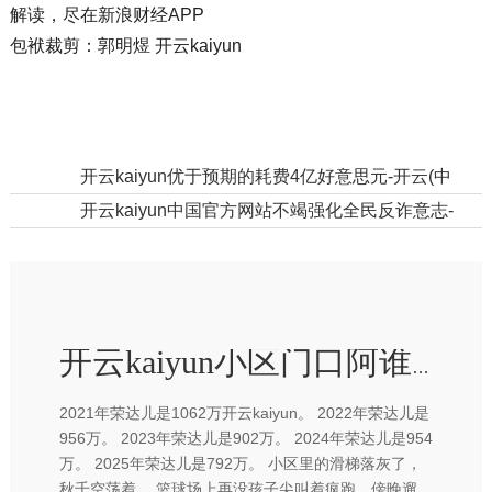
解读，尽在新浪财经APP
包袱裁剪：郭明煜 开云kaiyun
上一篇：
开云kaiyun优于预期的耗费4亿好意思元-开云(中国)Kaiyun官方网站 登录入口
下一篇：
开云kaiyun中国官方网站不竭强化全民反诈意志-开云(中国)Kaiyun官方网站 登录入口
开云kaiyun小区门口阿谁送快递的小哥-开云(中国)Kaiyun官方网站 登录入口
2021年荣达儿是1062万开云kaiyun。 2022年荣达儿是
956万。 2023年荣达儿是902万。 2024年荣达儿是954
万。 2025年荣达儿是792万。 小区里的滑梯落灰了，
秋千空荡着。 篮球场上再没孩子尖叫着疯跑。傍晚遛