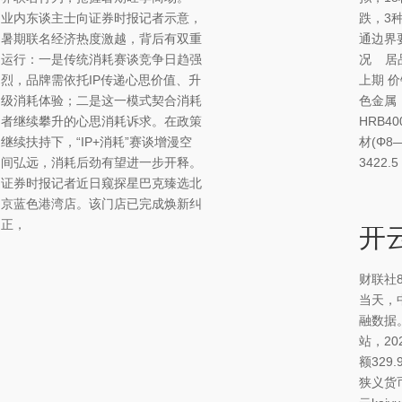
业内东谈主士向证券时报记者示意，
跌，3
暑期联名经济热度激越，背后有双重
通边界
运行：一是传统消耗赛谈竞争日趋强
况 居品
烈，品牌需依托IP传递心思价值、升
上期 价
级消耗体验；二是这一模式契合消耗
色金属
者继续攀升的心思消耗诉求。在政策
HRB400
继续扶持下，“IP+消耗”赛谈增漫空
材(Φ8—
间弘远，消耗后劲有望进一步开释。
3422.5 
证券时报记者近日窥探星巴克臻选北
京蓝色港湾店。该门店已完成焕新纠
正，
财联社
当天，
融数据。
站，20
额329
狭义货币