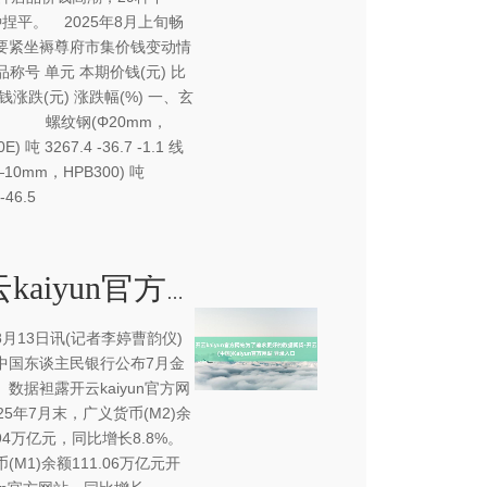
种捏平。 2025年8月上旬畅
要紧坐褥尊府市集价钱变动情
称号 单元 本期价钱(元) 比
钱涨跌(元) 涨跌幅(%) 一、玄
 螺纹钢(Φ20mm，
E) 吨 3267.4 -36.7 -1.1 线
10mm，HPB300) 吨
-46.5
开云kaiyun官方网站为了追求更好的数据阐扬-开云(中国)Kaiyun官方网站 登录入口
8月13日讯(记者李婷曹韵仪)
中国东谈主民银行公布7月金
数据袒露开云kaiyun官方网
25年7月末，广义货币(M2)余
.94万亿元，同比增长8.8%。
(M1)余额111.06万亿元开