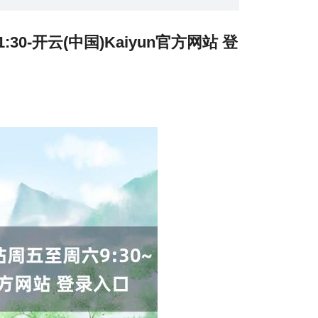
:30-开云(中国)Kaiyun官方网站 登