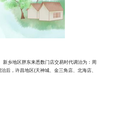
区、新乡地区胖东来悉数门店交易时代调治为：周
。这次调治后，许昌地区(天神城、金三角店、北海店、