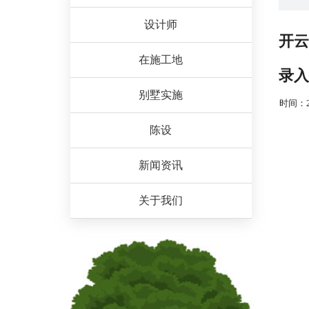
设计师
开云
在施工地
录入
别墅实施
时间：20
陈设
新闻资讯
关于我们