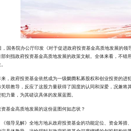
7日，国务院办公厅印发《对于促进政府投资基金高质地发展的领
首部剑指政府投资基金高质地发展的政策文献。全体来看，不错
性。
年来，政府投资基金依然成为一级阛阓私募股权和创业投资的进
布关联教导，反应了这股力量获得了国度的认同和深爱，况兼将
进犯力量，为其磋议具体的发展蓝图。
投资基金高质地发展的这份蓝图何如态状？
，《领导见解》全地方地从政府投资基金的功能定位、资金筹措