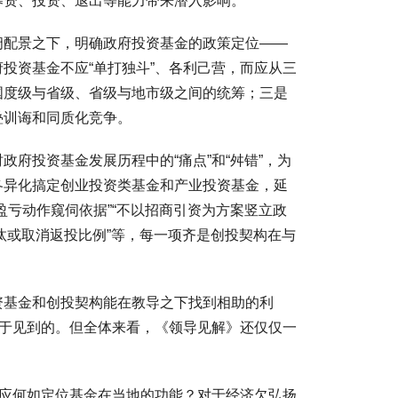
募资、投资、退出等能力带来潜入影响。
阓配景之下，明确政府投资基金的政策定位——
投资基金不应“单打独斗”、各利己营，而应从三
国度级与省级、省级与地市级之间的统筹；三是
叠训诲和同质化竞争。
府投资基金发展历程中的“痛点”和“舛错”，为
各异化搞定创业投资类基金和产业投资基金，延
亏动作窥伺依据”“不以招商引资为方案竖立政
裁汰或取消返投比例”等，每一项齐是创投契构在与
资基金和创投契构能在教导之下找到相助的利
乐于见到的。但全体来看，《领导见解》还仅仅一
其应何如定位基金在当地的功能？对于经济欠弘扬