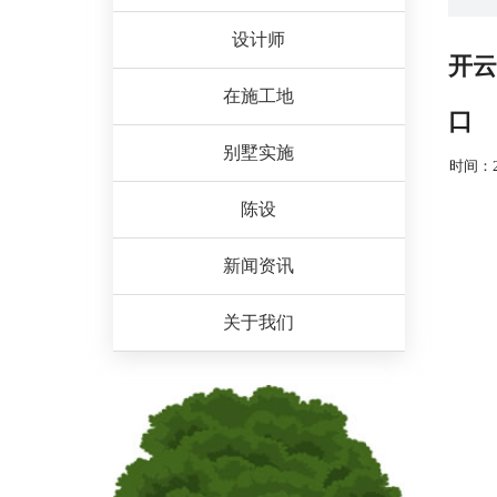
设计师
开云
在施工地
口
别墅实施
时间：20
陈设
新闻资讯
关于我们