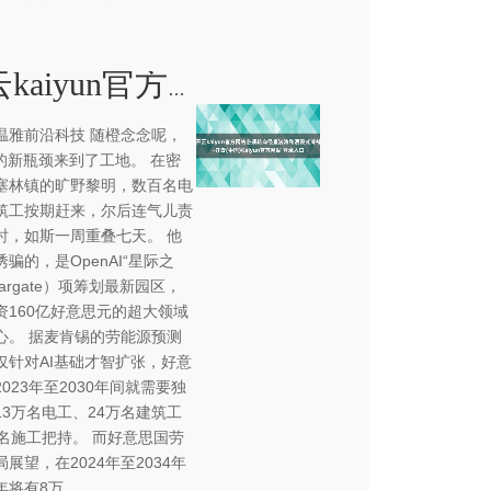
开云kaiyun官方网站必须转向径直液冷和浸没式冷却-开云(中国)Kaiyun官方网站 登录入口
温雅前沿科技 随橙念念呢，
赛的新瓶颈来到了工地。 在密
塞林镇的旷野黎明，数百名电
筑工按期赶来，尔后连气儿责
时，如斯一周重叠七天。 他
骗的，是OpenAI“星际之
targate）项筹划最新园区，
资160亿好意思元的超大领域
心。 据麦肯锡的劳能源预测
仅针对AI基础才智扩张，好意
023年至2030年间就需要独
13万名电工、24万名建筑工
万名施工把持。 而好意思国劳
展望，在2024年至2034年
年将有8万