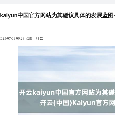
kaiyun中国官方网站为其磋议具体的发展蓝图-开
25-07-09 06:28
点击：71 次