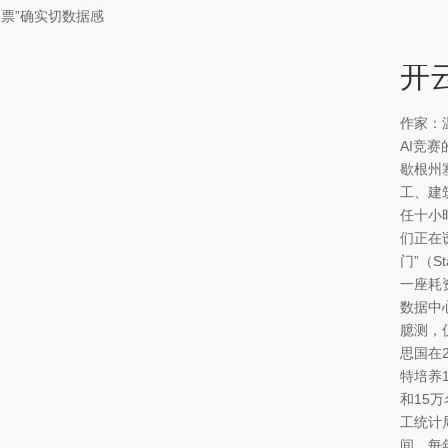
票”确实切数据感
作家：
AI竞
歇根州
工、建
任十小
们正在诱
门”（S
一座耗
数据中
臆测，
思国在2
特培养
和15
工统计局
间，每