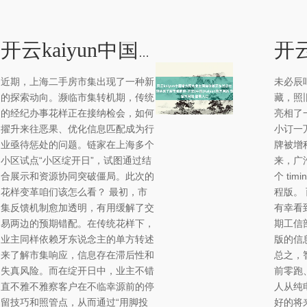
开云kaiyun中国官方网站业主同样依赖牙东说念主的单方转述来了解市集响应-开云(中国)Kaiyun官方网站 登录入口
近期，上海二手房市集出现了一种新
未必辰
的探索动向。濒临市集转机期，传统
藏，照
的经纪办事花样正在接纳检会，如何
亮相了
擢升来往恶果、优化信息匹配成为行
小订一
业亟待惩处的问题。链家在上海多个
牌被增
小区试点“小区绽开日”，试图通过结
来，广
合展示和资源协同突破僵局。此次的
个 ti
花样变革咱们该怎么看？ 最初，市
程版。
集反馈机制愈加透明，有用缓解了交
有幸看
易两边的预期错配。在传统花样下，
期工信
业主同样依赖牙东说念主的单方转述
版的信
来了解市集响应，信息存在滞后性和
总之，
失真风险。而在绽开日中，业主不错
前零跑
直不雅不雅察客户在不临幸源前的停
人从纯
留技巧和照管点，从而通过“用脚投
好的将