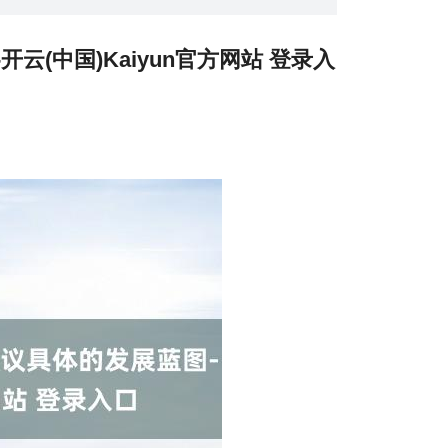
云(中国)Kaiyun官方网站 登录入