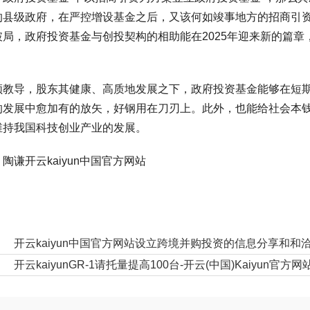
的县级政府，在严控增设基金之后，又该何如竣事地方的招商引资
破局，政府投资基金与创投契构的相助能在2025年迎来新的篇
领教导，股东其健康、高质地发展之下，政府投资基金能够在短
的发展中愈加有的放矢，好钢用在刀刃上。此外，也能给社会本
维持我国科技创业产业的发展。
陶谦开云kaiyun中国官方网站
篇：
开云kaiyun中国官方网站设立跨境并购投资的信息分享和和洽机
篇：
开云kaiyunGR-1请托量提高100台-开云(中国)Kaiyun官方