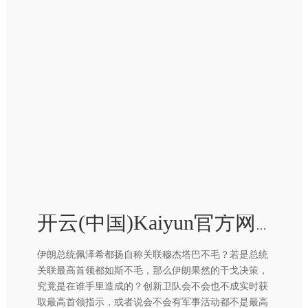
开云(中国)Kaiyun官方网站 登录入口穆杰塔巴号令向下传递的有整套渠谈-开云(中国)Kaiyun官方网站 登录入口
伊朗总统佩泽希都扬自称关联穆杰塔巴不毛？若是总统
关联最高首领都如斯不毛，那么伊朗果然的干戈决策，
究竟是在谁手里造成的？创新卫队会不会也不成实时获
取最高首领指示，或者说会不会有军事活动都不是最高