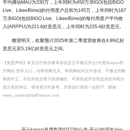
平均挪动MAU为330万，上年同时为450万;BIGO(包括BIGO
Live、Likee和imo)的付用度户总和为145万，上年同时为167
万;BIGO(包括BIGO Live、Likee和imo)的每付用度户平均收
入(ARPPU)为221.6好意思元，上年同时为235.4好意思元。
瞻望明天，欢聚预计2025年第二季度营收将在4.99亿好
意思元至5.19亿好意思元之间。
【免责声明】本文仅代表作家本东说念主不雅点开云(中国)Kaiyun官
方网站 登录入口，与和讯网无关。和讯网站对文中述说、不雅点判断
保抓中立，不合所包含骨子的准确性、可靠性或齐全性提供任何昭示
或示意的保证。请读者仅作参考，并请自行承担一起职守。邮箱：
news_center@staff.hexun.com
上一篇：
开云kaiyun阜博集团(03738)公布-开云(中国)Kaiyun官方网站 登录入口