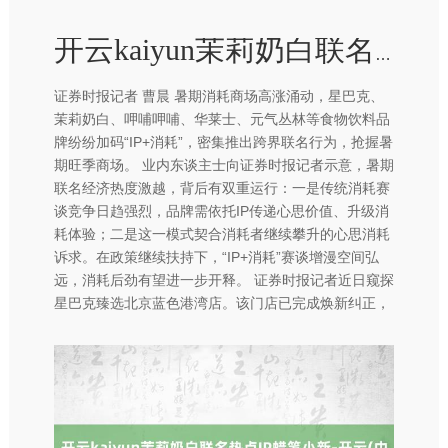
开云kaiyun茉莉奶白联名热点IP蜡笔小新-开云(中国)Kaiyun官方网站 登录入口
证券时报记者 曹晨 暑期消耗商场高涨涌动，星巴克、
茉莉奶白、呷哺呷哺、华莱士、元气丛林等食物饮料品
牌纷纷加码“IP+消耗”，密集推出跨界联名行为，抢握暑
期旺季商场。 业内东谈主士向证券时报记者示意，暑期
联名经济热度激越，背后有双重运行：一是传统消耗赛
谈竞争日趋强烈，品牌需依托IP传递心思价值、升级消
耗体验；二是这一模式契合消耗者继续攀升的心思消耗
诉求。在政策继续扶持下，“IP+消耗”赛谈增漫空间弘
远，消耗后劲有望进一步开释。 证券时报记者近日窥探
星巴克臻选北京蓝色港湾店。该门店已完成焕新纠正，