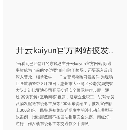
开云kaiyun官方网站披发宣传府上300余份-开云(中国)Kaiyun官方网站 登录入口
“当看到已经签订的东说念主开云kaiyun官方网站 际遇
事故成为当前的‘身边案’ 咱们除了愁肠，还要深入反想
深入警觉、继承教学……” 交警蜀黍熟习着案件 为现场
巨匠敲响警钟 8月26日，惠州市大亚湾区公老实局交管
大队走进比亚迪公司开展交通安全警示耕作步履，通
过“案例瓦解+互动问答”容颜，遮蔽企业职工、试驾专员
及物发配送东说念主员等200余东说念主，披发宣传府
上300余份。 民警最初集结近期发生的涉电动车典型事
故案例，指出那些因不按国法捎带安全头盔、闯红灯、
逆行、作歹载东说念主等交通作歹手脚激