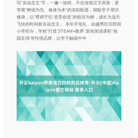
写“东说念主”字，一撇一捺间，不仅传授汉字风骨，更
寄寓“树德为先、修身为本”的深刻盼愿，期盼学子用功
修身，以“尊师守纪 坚苦创造”的校训为纲，成长为顶天
飞快的时间新东说念主。 本年开笔礼，由越秀区旧部前
小学经办，学校“打造‘STEAM+教养’‘原色阅读课程’‘校
园足球’等性情品牌，让学子触摸中中