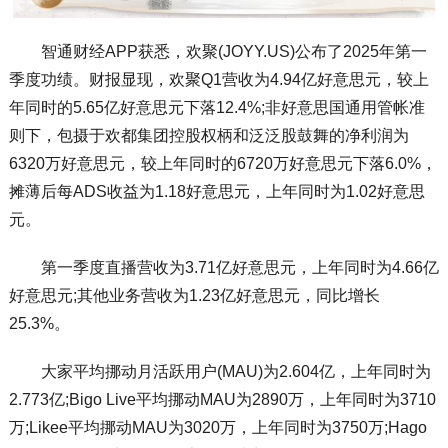
智通财经APP获悉，欢聚(JOYY.US)公布了2025年第一
季度功绩。财报显现，欢聚Q1营收为4.94亿好意思元，较上
年同时的5.65亿好意思元下落12.4%;非好意思国通用管帐准
则下，包摄于欢都集团控股权柄和泛泛股鼓舞的净利润为
6320万好意思元，较上年同时的6720万好意思元下落6.0%，
摊薄后每ADS收益为1.18好意思元，上年同时为1.02好意思
元。
第一季度直播营收为3.71亿好意思元，上年同时为4.66亿
好意思元;其他业务营收为1.23亿好意思元，同比增长
25.3%。
大家平均挪动月活跃用户(MAU)为2.604亿，上年同时为
2.773亿;Bigo Live平均挪动MAU为2890万，上年同时为3710
万;Likee平均挪动MAU为3020万，上年同时为3750万;Hago