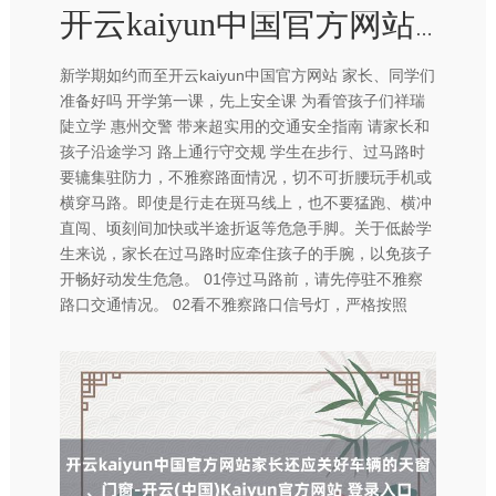
开云kaiyun中国官方网站家长还应关好车辆的天窗、门窗-开云(中国)Kaiyun官方网站 登录入口
新学期如约而至开云kaiyun中国官方网站 家长、同学们
准备好吗 开学第一课，先上安全课 为看管孩子们祥瑞
陡立学 惠州交警 带来超实用的交通安全指南 请家长和
孩子沿途学习 路上通行守交规 学生在步行、过马路时
要辘集驻防力，不雅察路面情况，切不可折腰玩手机或
横穿马路。即使是行走在斑马线上，也不要猛跑、横冲
直闯、顷刻间加快或半途折返等危急手脚。关于低龄学
生来说，家长在过马路时应牵住孩子的手腕，以免孩子
开畅好动发生危急。 01停过马路前，请先停驻不雅察
路口交通情况。 02看不雅察路口信号灯，严格按照